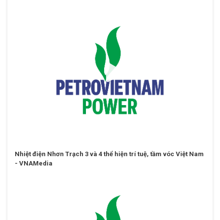
Nhiệt điện Nhơn Trạch 3 và 4 thể hiện trí tuệ, tầm vóc Việt Nam
- VNAMedia