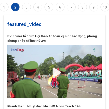
1
2
3
4
5
6
7
8
9
10
featured_video
PV Power tổ chức Hội thao An toàn vệ sinh lao động, phòng
chống cháy nổ lần thứ XVI
Khánh thành Nhiệt điện khí LNG Nhơn Trạch 3&4