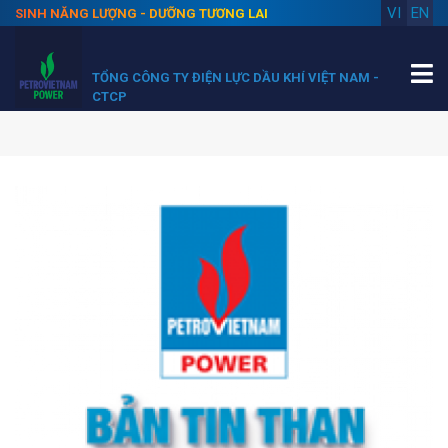
VI
EN
SINH NĂNG LƯỢNG - DƯỠNG TƯƠNG LAI
TỔNG CÔNG TY ĐIỆN LỰC DẦU KHÍ VIỆT NAM -
CTCP