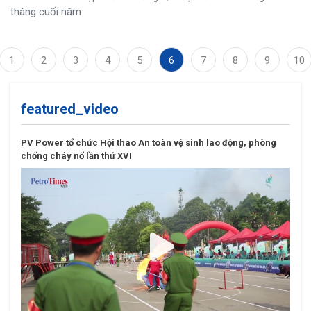
tháng cuối năm
1
2
3
4
5
6
7
8
9
10
featured_video
PV Power tổ chức Hội thao An toàn vệ sinh lao động, phòng
chống cháy nổ lần thứ XVI