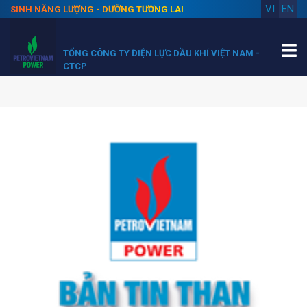
VI
EN
SINH NĂNG LƯỢNG - DƯỠNG TƯƠNG LAI
TỔNG CÔNG TY ĐIỆN LỰC DẦU KHÍ VIỆT NAM -
CTCP