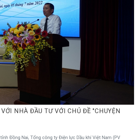
 VỚI NHÀ ĐẦU TƯ VỚI CHỦ ĐỀ "CHUYỆN
, tỉnh Đồng Nai, Tổng công ty Điện lực Dầu khí Việt Nam (PV