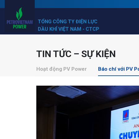
TỔNG CÔNG TY ĐIỆN LỰC
DẦU KHÍ VIỆT NAM - CTCP
TIN TỨC – SỰ KIỆN
Hoạt động PV Power
Báo chí với PV 