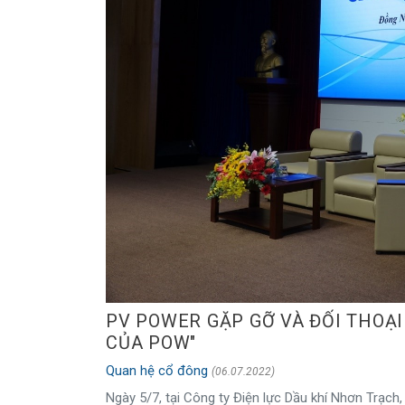
PV POWER GẶP GỠ VÀ ĐỐI THOẠI
CỦA POW"
Quan hệ cổ đông
(06.07.2022)
Ngày 5/7, tại Công ty Điện lực Dầu khí Nhơn Trạch