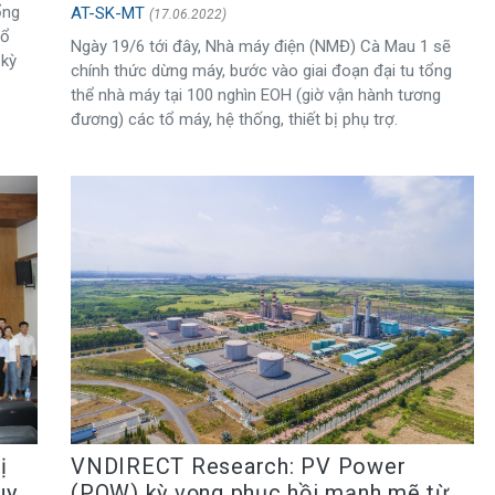
ổng
AT-SK-MT
(17.06.2022)
tổ
Ngày 19/6 tới đây, Nhà máy điện (NMĐ) Cà Mau 1 sẽ
 kỳ
chính thức dừng máy, bước vào giai đoạn đại tu tổng
thể nhà máy tại 100 nghìn EOH (giờ vận hành tương
đương) các tổ máy, hệ thống, thiết bị phụ trợ.
VNDIRECT Research: PV Power
ị
(POW) kỳ vọng phục hồi mạnh mẽ từ
uy