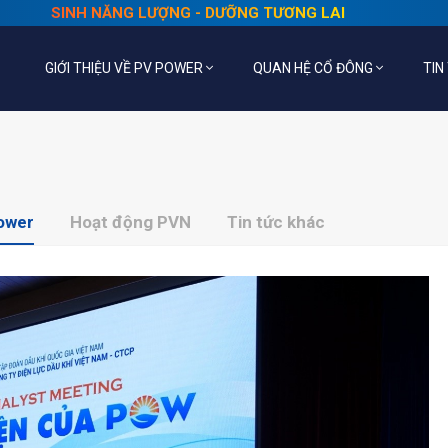
SINH NĂNG LƯỢNG - DƯỠNG TƯƠNG LAI
GIỚI THIỆU VỀ PV POWER
QUAN HỆ CỔ ĐÔNG
TIN
Power
Hoạt động PVN
Tin tức khác