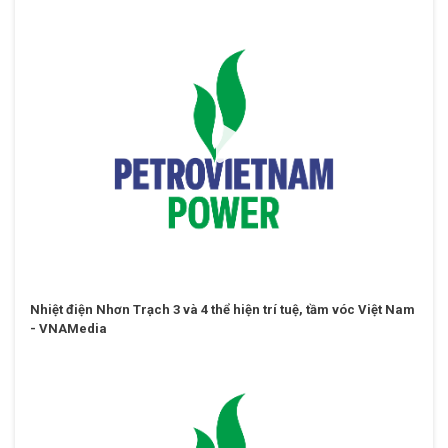
Nhiệt điện Nhơn Trạch 3 và 4 thể hiện trí tuệ, tầm vóc Việt Nam
- VNAMedia