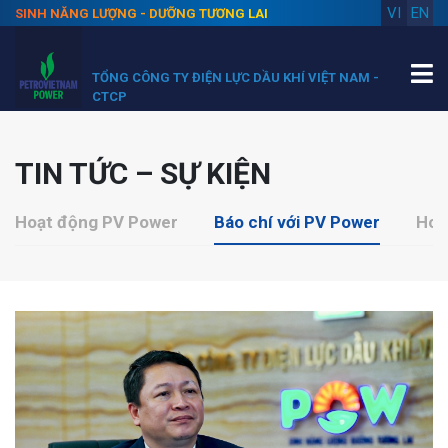
VI
EN
SINH NĂNG LƯỢNG - DƯỠNG TƯƠNG LAI
TỔNG CÔNG TY ĐIỆN LỰC DẦU KHÍ VIỆT NAM -
CTCP
TIN TỨC – SỰ KIỆN
Hoạt động PV Power
Báo chí với PV Power
Hoạ