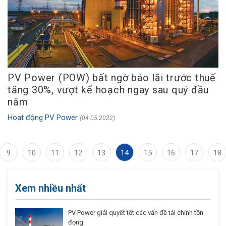
PV Power (POW) bất ngờ báo lãi trước thuế
tăng 30%, vượt kế hoạch ngay sau quý đầu
năm
Hoạt động PV Power
(04.05.2022)
9
10
11
12
13
14
15
16
17
18
Xem nhiều nhất
PV Power giải quyết tốt các vấn đề tài chính tồn
đọng