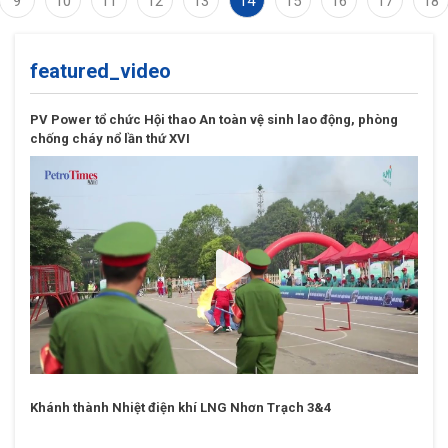
9
10
11
12
13
14
15
16
17
18
featured_video
PV Power tổ chức Hội thao An toàn vệ sinh lao động, phòng
chống cháy nổ lần thứ XVI
Khánh thành Nhiệt điện khí LNG Nhơn Trạch 3&4