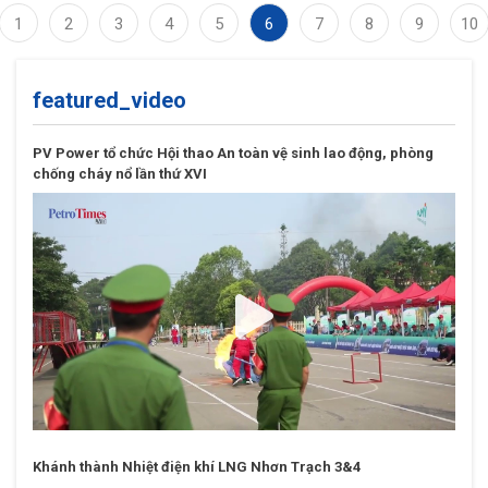
1
2
3
4
5
6
7
8
9
10
featured_video
PV Power tổ chức Hội thao An toàn vệ sinh lao động, phòng
chống cháy nổ lần thứ XVI
Khánh thành Nhiệt điện khí LNG Nhơn Trạch 3&4