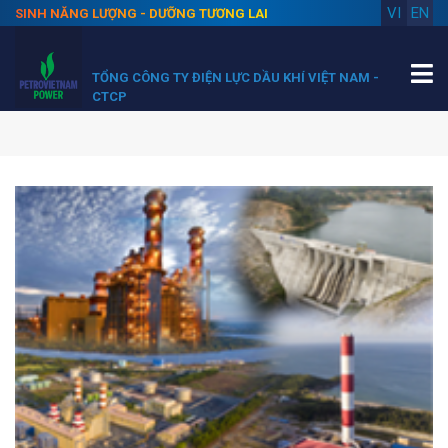
VI
EN
SINH NĂNG LƯỢNG - DƯỠNG TƯƠNG LAI
TỔNG CÔNG TY ĐIỆN LỰC DẦU KHÍ VIỆT NAM -
CTCP