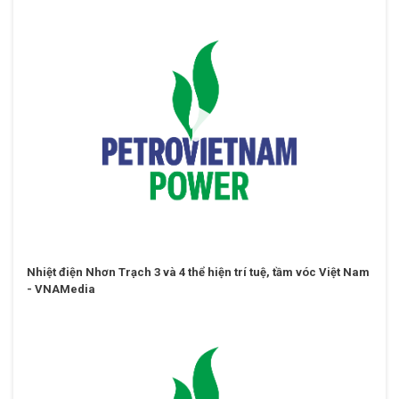
Nhiệt điện Nhơn Trạch 3 và 4 thể hiện trí tuệ, tầm vóc Việt Nam
- VNAMedia